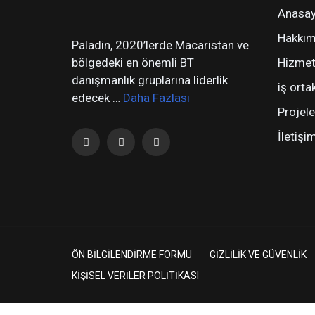
Anasay
Hakkım
Paladin, 2020’lerde Macaristan ve
bölgedeki en önemli BT
Hizmet
danışmanlık gruplarına liderlik
iş orta
edecek …
Daha Fazlası
Projele
İletişi
ÖN BİLGİLENDİRME FORMU
GİZLİLİK VE GÜVENLİK
KİŞİSEL VERİLER POLİTİKASI