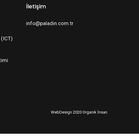
İletişim
info@paladin.com.tr
i (ICT)
timi
WebDesign 2020 Organik İnsan