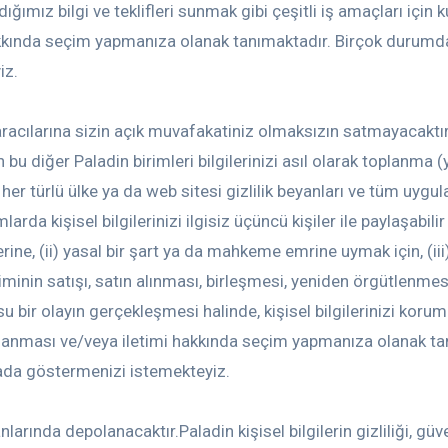
ığımız bilgi ve teklifleri sunmak gibi çeşitli iş amaçları için ku
 hakkında seçim yapmanıza olanak tanımaktadır. Birçok durumda, 
iz.
aracılarına sizin açık muvafakatiniz olmaksızın satmayacaktır. P
n bu diğer Paladin birimleri bilgilerinizi asıl olarak toplanma
her türlü ülke ya da web sitesi gizlilik beyanları ve tüm uygu
larda kişisel bilgilerinizi ilgisiz üçüncü kişiler ile paylaşabili
üzerine, (ii) yasal bir şart ya da mahkeme emrine uymak için, (ii
riminin satışı, satın alınması, birleşmesi, yeniden örgütlenmesi,
u bir olayın gerçekleşmesi halinde, kişisel bilgilerinizi koru
 açıklanması ve/veya iletimi hakkında seçim yapmanıza olanak t
yfada göstermenizi istemekteyiz.
anlarında depolanacaktır.Paladin kişisel bilgilerin gizliliği, 