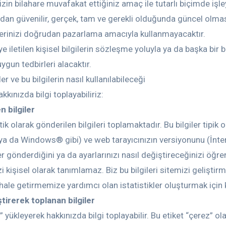
sizin bilahare muvafakat ettiğiniz amaç ile tutarlı biçimde işle
ından güvenilir, gerçek, tam ve gerekli olduğunda güncel olma
ilerinizi doğrudan pazarlama amacıyla kullanmayacaktır.
e iletilen kişisel bilgilerin sözleşme yoluyla ya da başka bir b
ygun tedbirleri alacaktır.
r ve bu bilgilerin nasıl kullanılabileceği
kkınızda bilgi toplayabiliriz:
 bilgiler
k olarak gönderilen bilgileri toplamaktadır. Bu bilgiler tipik 
ya da Windows® gibi) ve web tarayıcınızın versiyonunu (İnte
iler gönderdiğini ya da ayarlarınızı nasıl değiştireceğinizi öğ
zi kişisel olarak tanımlamaz. Biz bu bilgileri sitemizi geliştir
 hale getirmemize yardımcı olan istatistikler oluşturmak için
tirerek toplanan bilgiler
t” yükleyerek hakkınızda bilgi toplayabilir. Bu etiket “çerez” o