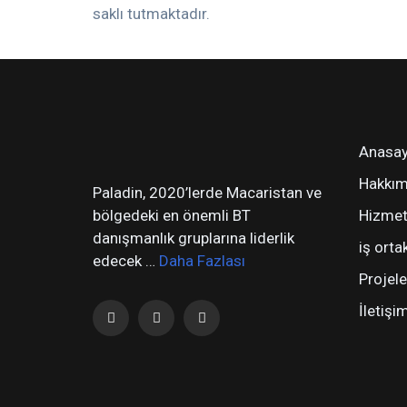
saklı tutmaktadır.
Anasay
Hakkım
Paladin, 2020’lerde Macaristan ve
bölgedeki en önemli BT
Hizmet
danışmanlık gruplarına liderlik
iş orta
edecek …
Daha Fazlası
Projele
İletişi