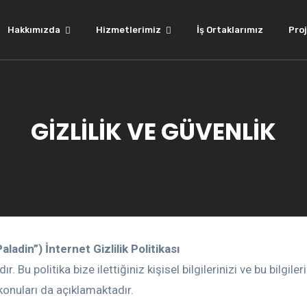
Hakkımızda
Hizmetlerimiz
İş Ortaklarımız
Proj
GİZLİLİK VE GÜVENLİK
ladin”) İnternet Gizlilik Politikası
ır. Bu politika bize ilettiğiniz kişisel bilgilerinizi ve bu bilgi
li konuları da açıklamaktadır.