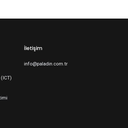
İletişim
info@paladin.com.tr
i (ICT)
timi