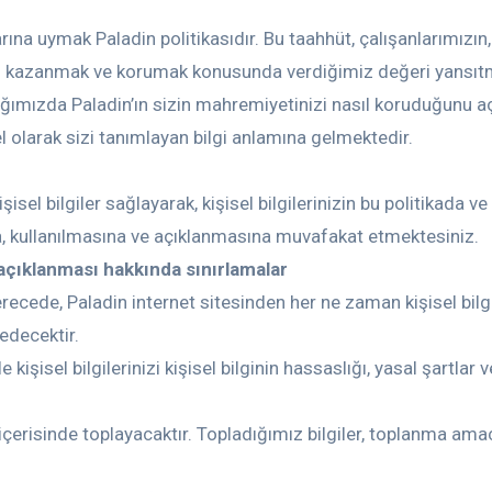
rına uymak Paladin politikasıdır. Bu taahhüt, çalışanlarımızın,
ini kazanmak ve korumak konusunda verdiğimiz değeri yansıtmak
dığımızda Paladin’ın sizin mahremiyetinizi nasıl koruduğunu açı
el olarak sizi tanımlayan bilgi anlamına gelmektedir.
işisel bilgiler sağlayarak, kişisel bilgilerinizin bu politikada 
na, kullanılmasına ve açıklanmasına muvafakat etmektesiniz.
e açıklanması hakkında sınırlamalar
recede, Paladin internet sitesinden her ne zaman kişisel bilg
edecektir.
 kişisel bilgilerinizi kişisel bilginin hassaslığı, yasal şartlar
r içerisinde toplayacaktır. Topladığımız bilgiler, toplanma amac