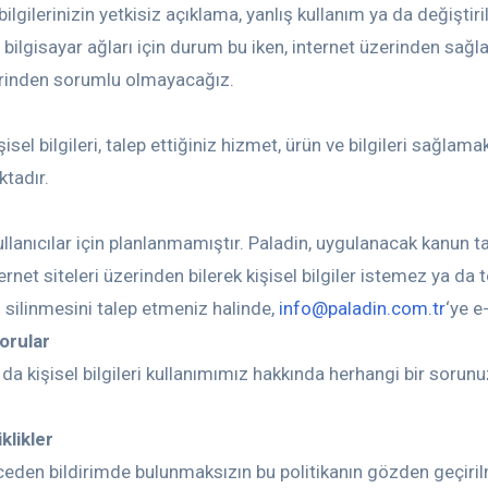
ilgilerinizin yetkisiz açıklama, yanlış kullanım ya da değişt
m bilgisayar ağları için durum bu iken, internet üzerinden sağl
erinden sorumlu olmayacağız.
isel bilgileri, talep ettiğiniz hizmet, ürün ve bilgileri sağla
ktadır.
kullanıcılar için planlanmamıştır. Paladin, uygulanacak kanun 
net siteleri üzerinden bilerek kişisel bilgiler istemez ya da
 silinmesini talep etmeniz halinde,
info@paladin.com.tr
‘ye e
sorular
 ya da kişisel bilgileri kullanımımız hakkında herhangi bir soru
klikler
nceden bildirimde bulunmaksızın bu politikanın gözden geçiri