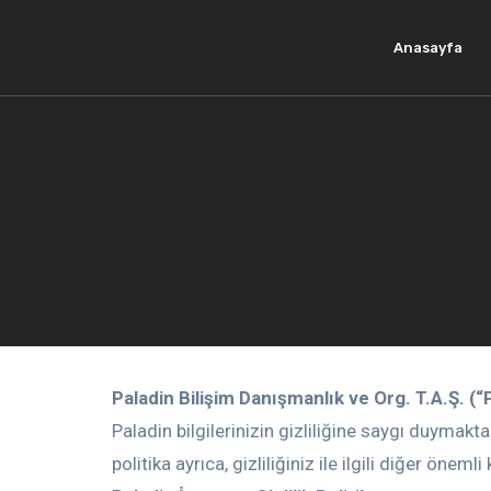
Anasayfa
Paladin Bilişim Danışmanlık ve Org. T.A.Ş. (“Pa
Paladin bilgilerinizin gizliliğine saygı duymaktad
politika ayrıca, gizliliğiniz ile ilgili diğer önem