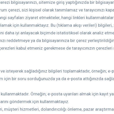
rezi bilgisayarınızı, sitemize giriş yaptığınızda bir bilgisaya
oturum çerezi, sizi kişisel olarak tanımlamaz ve tarayıcınızı ka
angi sayfaları ziyaret etmekteler, hangi linkleri kullanmaktala
lamak için kullanmaktayız. Bu (tıklama akışı verileri) bilgileri
rini daha iyi anlayacak biçimde istatistiksel olarak analiz etm
ızı reddetmeye ya da bilgisayarınıza bir çerez yerleştirildiğ
e çerezleri kabul etmeniz gerekmese de tarayıcınızın çerezleri
k ve isteyerek sağladığınız bilgileri toplamaktadır, örneğin; e-
m için bir soru sorduğunuzda ya da e-posta attığınızda sağlad
 kullanmaktadır. Örneğin; e-posta uyarıları almak için kayıt y
ılarını göndermek için kullanmaktayız.
ri, müşteri hizmetleri, dolandırıcılığı önleme, pazar araştırma